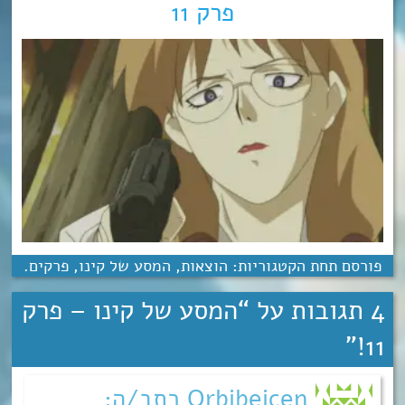
פרק 11
פורסם תחת הקטגוריות:
הוצאות
,
המסע של קינו
,
פרקים
.
4 תגובות על “
המסע של קינו – פרק
”
11!
Orbibeicen כתב/ה: