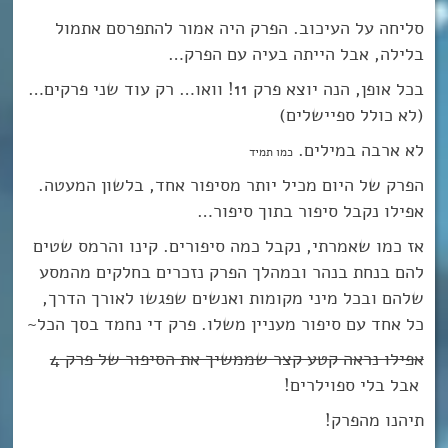
סליחה על העיכוב. הפרק היה אמור להתפרסם אתמול
בלילה, אבל הייתה בעיה עם הפרק…
בכל אופן, הנה יוצא פרק 11! וואו… רק עוד שני פרקים…
(לא כולל ספיישלים)
לא ארבה במילים.
כמו תמיד
הפרק של היום מכיל יותר מסיפור אחד, בלשון המעטה.
אפילו נקבל סיפור בתוך סיפור…
אז כמו שאמרתי, נקבל כמה סיפורים. קינו והרמס שטים
להם בנחת בנהר ובמהלך הפרק נזכרים בחלקים מהמסע
שלהם ובכל מיני מקומות ואנשים שפגשו לאורך הדרך,
כל אחד עם סיפור מעניין משלו. פרק די נחמד בסך הכל~
אפילו נראה קטע קצר שממשיך את הסיפור של פרק 4
אבל בלי ספוילרים!
תיהנו מהפרק!