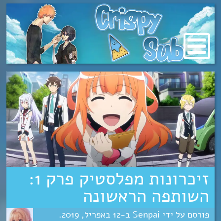
מעבר
לתוכן
זיכרונות מפלסטיק פרק 1:
השותפה הראשונה
Senpai
12
אפריל
2019