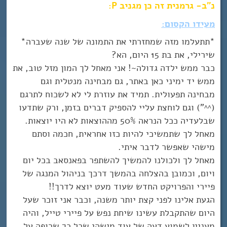
נ”ב- גרמנית זה כן מגניב P:
מעידו הקסום:
*תתעלמו מזה שמחזרתי את התמונה של שנה שעברה*
שירילי, את בת 15 היום, הא?
כבר ממש ילדה גדולה~! אני מאחל לך המון מזל טוב, את
ממש יד ימיני כאן באתר, גם מבחינה מנטלית וגם
מבחינה תפעולית. תמיד את עוזרת לי לא לשכוח לתרגם
(^^”) וגם לוחצת עליי להספיק דברים בזמן, ורק שתדעו
שבלעדיה ככל הנראה 50% מההוצאות לא היו יוצאות.
מאחל לך שתמשיכי להיות כזו אחראית, חכמה וסתם
מישהי שאפשר לדבר איתי.
מאחל לך ולכולנו להמשיך להשתפר בפאנסאב בכל יום
ויום, וכמובן בהצלחה בהמשך דרכך בניהול המנגה של
פיירי והפרויקט החדש שעוד מעט יוצא לדרך!!
הגעת אלינו לפני קצת יותר משנה, וכבר אני זוכר שעל
היום שהתקבלת עשינו שיחת נפש על פיירי טייל, והיה
מעניין לשמוע דעה של עוד מישהי שכל כך שרופה על