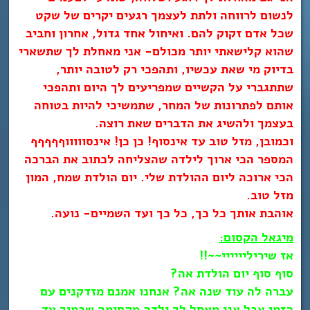
לנשום לרווחה ולתת לעצמך רגעים
יקרים של שקט
שכל אדם זקוק להם. ואיחול אחד גדול, אחרון וחביב
שהוא קלישאתי יותר מכולם- אני מאחלת לך שתשארי
בדיוק מי שאת עכשיו, ותהפכי רק לטובה יותר,
שתתגברי על הקשיים שמפריעים לך היום ותהפכי
אותם לפתרונות של המחר, שתמשיכי להיות בטוחה
בעצמך ולהשיג את הדברים שאת רוצה.
וכמובן, מזל טוב עד אינסוף! כן כן! אינסוווווףףףףף
המספר הכי ארוך לילדה שהצליחה לכתוב את הברכה
הכי ארוכה ליום ההולדת שלי. יום הולדת שמח, המון
מזל טוב.
אוהבת אותך כל כך, כל כך ועד השמיים- נועה.
מיגאל הקסום:
אז שיריליייייי~~!!
סוף סוף יום הולדת אה?
עברה לה עוד שנה אה? אנחנו אמנם מזדקנים עם
הזמן אבל אני מאחל לך ילדה מקסימה שכמוך עד