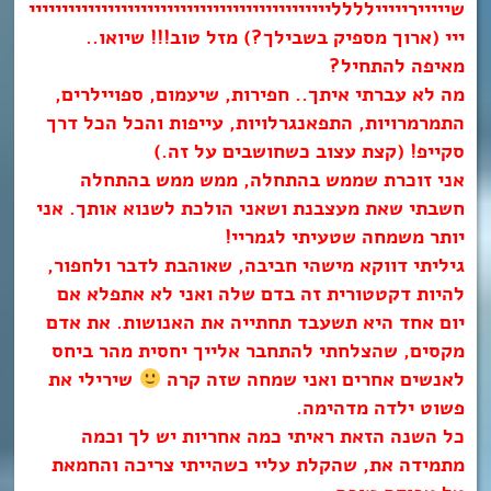
שייייירייייילללליייייייייייייייייייייייייייייייייייייייייייייי
ייי (ארוך מספיק בשבילך?) מזל טוב!!! שיואו..
מאיפה להתחיל?
מה לא עברתי איתך.. חפירות, שיעמום, ספויילרים,
התמרמרויות, התפאנגרלויות, עייפות והכל הכל דרך
סקייפ! (קצת עצוב כשחושבים על זה.)
אני זוכרת שממש בהתחלה, ממש ממש בהתחלה
חשבתי שאת מעצבנת ושאני הולכת לשנוא אותך. אני
יותר משמחה שטעיתי לגמריי!
גיליתי דווקא מישהי חביבה, שאוהבת לדבר ולחפור,
להיות דקטטורית זה בדם שלה ואני לא אתפלא אם
יום אחד היא תשעבד תחתייה את האנושות. את אדם
מקסים, שהצלחתי להתחבר אלייך יחסית מהר ביחס
לאנשים אחרים ואני שמחה שזה קרה
שירילי את
פשוט ילדה מדהימה.
כל השנה הזאת ראיתי כמה אחריות יש לך וכמה
מתמידה את, שהקלת עליי כשהייתי צריכה והחמאת