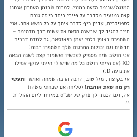
המנגה/אנימה הזאת כמוני. למרות שבזמן האחרון אנחנו
קצת נמנעים מלדבר על פיירי ביחד כי זה גורם
לספוילרים, עדיין כיף לדבר איתך על כל נושא אחר. אני
חייב להגיד לך שבשנה הזאת את עשית דרך מדהימה –
השתפרת באופן בלתי יאמן בפאנסאב, גם למדת דברים
חדשים וגם יכולות התרגום שלך השתפרו רבות!
אני חושב שזה מספיק לעכשיו ואשמור קצת לשנה הבאה
XD (אם הייתי רושם כל מה שיש לי הייתי עוקף אפילו
את נועה D:)
אז בקיצור, מזל טוב, הרבה הרבה שמחה ואושר ו
תעשי
רק מה שאת אוהבת!
(סליחה אם שכחתי משהו)
אה, וגם הכנתי לך פרק של שנ”ס במיוחד ליום ההולדת
^^