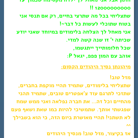
12000000000 !!
שתצליחי בכל מה שתרצי בחיים, רק אם תנסי אני
בטוח שתוכלי לעשות כל דבר~!
אני מאחל לך הצלחה בלימודים במיוחד שאני יודע
שכיתה י’ זו שנה קשה למדי.
שכל חלומותייך ייתגשמו,
אוהב עם המון פפפ, יגאל P:
מיהונתן נסיך היהודים הקסום:
מזל טוב!
שתצליחי בלימודים, שתמיד תהיי מוקפת בחברים,
שתזכי לתרגם עוד צ’אפטרים טובים, שתמיד תהני
מהחיים וכל זה… את חברה נפלאה ואני ממש שמח
שפגשתי אותך. שתמשיכי להיות כמו שאת ושאף פעם
לא תשתני! תהיי מאושרת ביום הזה, כי הוא בשבילך
^^
אז בקיצור, מזל טוב! מנסיך היהודים