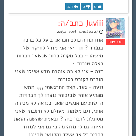
0
0
הגב
Juviii כתב/ה:
27 בספטמבר 2016, 22:30
אווו תודה כולם חכו אגיב על כל ברכה
בנפרד ? חן- יאי אני מודל לחיקוי של
מישהו ~ בכל מקרה ברור שנשאר חברות
כאלה טובות ~
דנה – אני לא כה אוהבת מדא אפילו שאני
הולכת לקורס בסוכות
נועה – גאד. קצת התרגשתי ;;;; ממש
מפתיע אותי שבזכותי נוצרו לך חברויות
חדשות עם אנשים שאני כנראה לא מכירה
אותי, וגם משמח. מעולם לא חשבתי שאני
מסוגלת לדבר כזה ? ובאמת שהשנה הזאת
הייתה גם לי מדהימה כי גם אני למדתי
להכיר כל צד אצלך והלוואי שהיינו