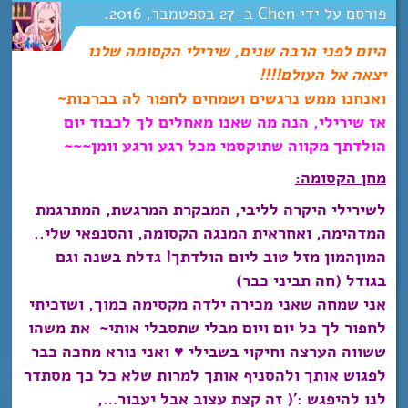
Chen
27
ספטמבר
2016
היום לפני הרבה שנים, שירילי הקסומה שלנו
יצאה אל העולם!!!!
ואנחנו ממש נרגשים ושמחים לחפור לה בברכות~
אז שירילי, הנה מה שאנו מאחלים לך לכבוד יום
הולדתך מקווה שתוקסמי מכל רגע ורגע וומן~~~
מחן הקסומה:
לשירילי היקרה לליבי, המבקרת המרגשת, המתרגמת
המדהימה, ואחראית המנגה הקסומה, והסנפאי שלי..
המוןהמון מזל טוב ליום הולדתך! גדלת בשנה וגם
בגודל (חה תביני כבר)
אני שמחה שאני מכירה ילדה מקסימה כמוך, ושזכיתי
לחפור לך כל יום ויום מבלי שתסבלי אותי~ את משהו
ששווה הערצה וחיקוי בשבילי ♥ ואני נורא מחכה כבר
לפגוש אותך ולהסניף אותך למרות שלא כל כך מסתדר
לנו להיפגש :'( זה קצת עצוב אבל יעבור…,