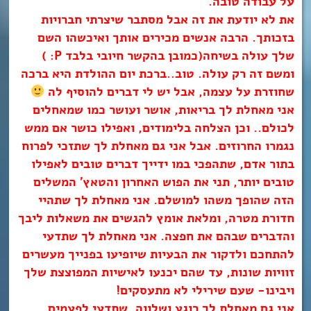
על עבודה טובה.
את לא יודעת את זה אבל מסתבר שיצרתי חברויות
בזכותך. הרבה אנשים מכירים אותך ואיכשהו השם
שלך עולה בשיחה(כמובן בהקשר חיובי בלבד P: )
ומשם זה רק עולה. טוב..ברכת יום ההולדת היא ברכה
שחוזרת על עצמה, אבל יש לי דברים להוסיף לה
אני מאחלת לך בריאות, אושר ועושר כמו שמאחלים
לכולם.. וכן הצלחה בלימודים, ואפילו כושר אם ממש
נגמרו החרוזים. אבל אני גם מאחלת לך שתזכי לפרוח
בתור אדם, שתהפכי במו ידייך דברים טובים לאפילו
טובים יותר, תני את הפוש האחרון והטאץ’ המשלים
הזה שהופך משהו למושלם. אני מאחלת לך שתהיי
חדורת מטרה, ומלאת אומץ להגשים את משאלות ליבך
והדברים שבהם את חפצה. אני מאחלת לך שתדעי
להתחכם ולדקור את הבעיות שיופיעו בפנייך מעשרים
זוויות שונות, עד שהם יכנעו לאישיות המפוצצת שלך
ויבינו- שעם שירילי לא מתעסקים!
אני גם מאחלת לך רוגע ושלווה, שתדעי לפעמים