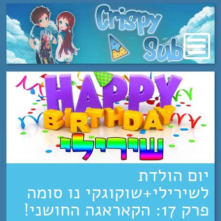
מעבר
לתוכן
יום הולדת
לשירילי+שוקוגקי נו סומה
פרק 17: הקאראגה החושני!