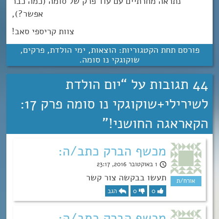
נתראה מחרתיים עם עוד פרק של סומה (כמה כבר
אפשר?),
צוות קריספי סאב!
פורסם תחת הקטגוריות:
הוצאות
,
ימי הולדת
,
פרקים
,
שוקוגקי נו סומה
.
44 תגובות על “
יום הולדת
לשירילי+שוקוגקי נו סומה פרק 17:
הקאראגה החושני!
”
מכשף הברק כתב/ה:
1 באוקטובר 2016, 23:17
תעשו בבקשה צור קשר
0
0
הגב
מכשף הברק כתב/ה: