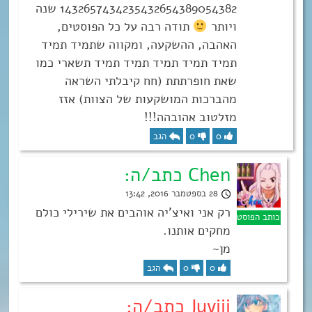
1432657434235432654389054382 שנה
ויותר
תודה רבה על כל הפוסטים,
האהבה, ההשקעה, ומקווה שתמיד תמיד
תמיד תמיד תמיד תמיד תמיד תשארי כמו
שאת חופרתתת (חח קיבלתי השראה
מהברכות המושקעות של הצוות) אזז
מזלטוב אהובהה!!!
0
0
הגב
Chen כתב/ה:
28 בספטמבר 2016, 13:42
רק אני ואיצ’יה אוהבים את שירילי כולם
מחקים אותנו.
מן~
0
0
הגב
Juviii כתב/ה: