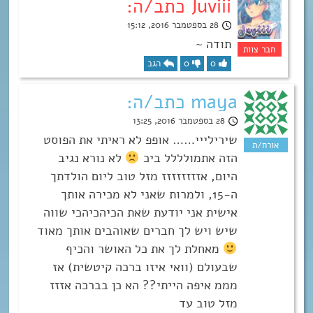
Juviii כתב/ה:
28 בספטמבר 2016, 15:12
תודה ~
0
0
הגב
maya כתב/ה:
28 בספטמבר 2016, 13:25
שירילייי…… אופפ לא ראיתי את הפוסט
הזה אתמולללל ביכ
לא נורא נגיב
היום, אזזזזזזזז מזל טוב ליום הולדתך
ה-15, ולמרות שאני לא מכירה אותך
אישית אני יודעת שאת הכיהכיהכי שווה
שיש ויש לך חברים שאוהבים אותך מאוד
מאחלת לך את כל האושר והכיף
שבעולם (וואי איזו ברכה קיטשית) אז
מממ איפה הייתי?? הא כן בברכה אזזז
מזל טוב עד