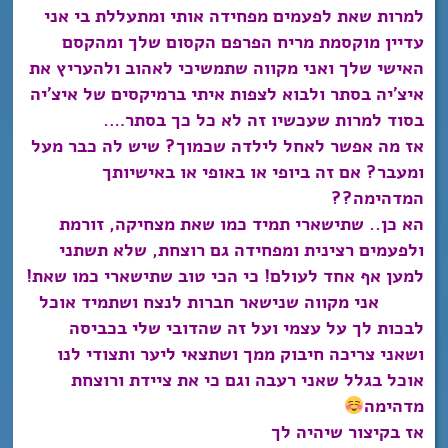
למרות שאת לפעמים מפחידה אותי ומתעללת בי אני
עדיין מוקסמת מריח הפרפם הקסום שלך ומהקסם
האישי שלך ואני מקווה שתמשיכי לאהוב ולהעריץ את
איצ’יה בסתר ולבוא לצפות איתי ברמיקסים של איצ’יה
בסוד למרות שעכשיו זה לא כל כך
בסתר….
אז מה אפשר לאחל לילדה שכמוך? שיש לה כבר מעל
ומעבר? אם זה ביופי או באופי או באישיותך
המדהימה??
הא כן.. שתישארי תמיד כמו שאת מצחיקה, זורמת
ולפעמים רצינית ומפחידה גם רוצחת, שלא תשתני
למען אף אחד לעולם! כי הכי טוב שתישארי כמו שאת!
אני מקווה שנישאר חברות לנצח ושתמיד אוכל
לבכות לך על עצמי ועל זה שהדובי שלי בכביסה
ושאני צריכה חיבוק ממך ושתצאי ליער ותצודי לנו
אוכל בגלל שאני רעבה וגם כי את ציידת ורוצחת
מדהימה
אז בקיצור שיהיה לך