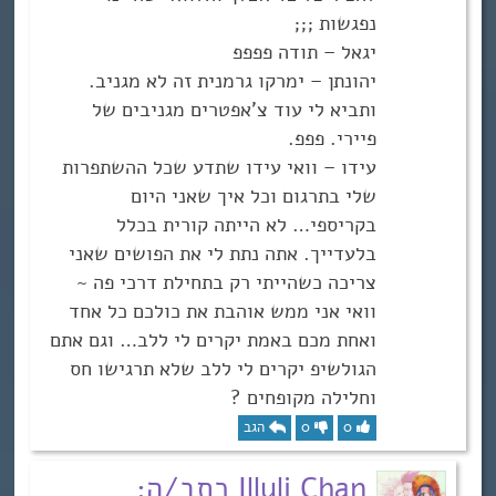
נפגשות ;;;
יגאל – תודה פפפפ
יהונתן – ימרקו גרמנית זה לא מגניב.
ותביא לי עוד צ’אפטרים מגניבים של
פיירי. פפפ.
עידו – וואי עידו שתדע שכל ההשתפרות
שלי בתרגום וכל איך שאני היום
בקריספי… לא הייתה קורית בכלל
בלעדייך. אתה נתת לי את הפושים שאני
צריכה כשהייתי רק בתחילת דרכי פה ~
וואי אני ממש אוהבת את כולכם כל אחד
ואחת מכם באמת יקרים לי ללב… וגם אתם
הגולשיפ יקרים לי ללב שלא תרגישו חס
וחלילה מקופחים ?
0
0
הגב
Illuli Chan כתב/ה: