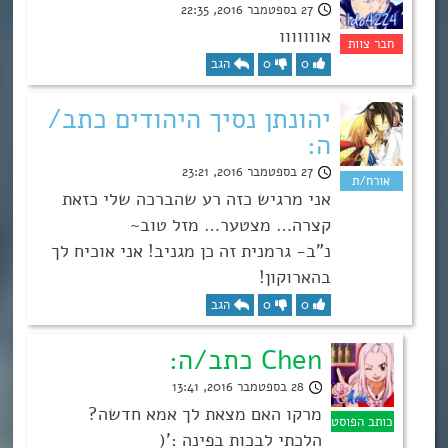
27 בספטמבר 2016, 22:35
אווווווו
0
0
הגב
יהונתן נסיך היהודים כתב/
ה:
27 בספטמבר 2016, 23:21
אני מרגיש כזה רע שהברכה שלי כזאת
קצרה… מצטער… מזל טוב~
נ”ב- גרמנית זה כן מגניב! אני אוכיח לך
בהארוקון!
0
0
הגב
Chen כתב/ה:
28 בספטמבר 2016, 13:41
מרקו האם מצאת לך אמא חדשה?
הלכתי לבכות בפינה :'(