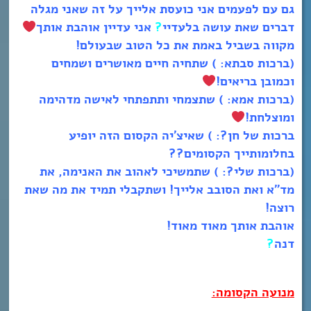
גם עם לפעמים אני כועסת אלייך על זה שאני מגלה
דברים שאת עושה בלעדיי
?
אני עדיין אוהבת אותך
מקווה בשביל באמת את כל הטוב שבעולם!
(ברכות סבתא: ) שתחיה חיים מאושרים ושמחים
וכמובן בריאים!
(ברכות אמא: ) שתצמחי ותתפתחי לאישה מדהימה
ומוצלחת!
ברכות של חן?: ) שאיצ’יה הקסום הזה יופיע
בחלומותייך הקסומים??
(ברכות שלי?: ) שתמשיכי לאהוב את האנימה, את
מד”א ואת הסובב אלייך! ושתקבלי תמיד את מה שאת
רוצה!
אוהבת אותך מאוד מאוד!
דנה
?
מנועה הקסומה: