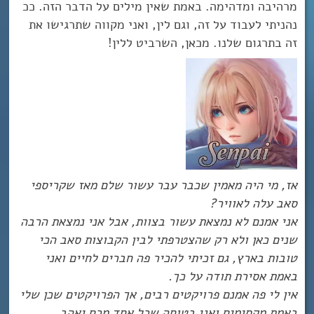
מרהיבה ומדהימה. באמת שאין מילים על הדבר הזה. ככ
נהניתי לעבוד על זה, וגם לין, ואני מקווה שתרגישו את
זה בתרגום שלנו. מכאן, השרביט ללין!
אז, מי היה מאמין שכבר עבר עשור שלם מאז שקריספי
סאב עלה לאוויר?
אני אמנם לא נמצאת עשור בצוות, אבל אני נמצאת הרבה
שנים כאן ולא רק שהצטרפתי לבין הקבוצות סאב הכי
טובות בארץ, גם זכיתי להכיר פה חברים לחיים ואני
באמת אסירת תודה על כך.
אין לי פה אמנם פרויקטים רבים, אך הפרויקטים שכן שלי
באמת מקסימים ואני בטוחה שכל אחד מכם יאהב.