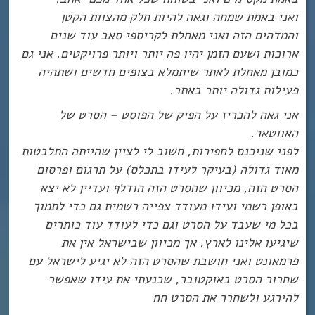
ואני באמת שמחה וגאה להיות חלק מהצוות הקטן
והמדהים הזה ואני מאחלת לקריספי סאב עוד שנים
ארוכות ושעם הזמן יהיו פה יותר ויותר פרויקטים. אני גם
כמובן מאחלת לאתר שיתמלא בצופים חדשים ושתהיה
פעילות גדולה יותר באתר.
אני גאה להכריז על הפיק של הפוסט – הסרט של
האווטאר.
לפני שניכנס לחפירות, חשוב לי לציין שהייתה התלבטות
מאוד גדולה (בעיקר לעידו בתכלס) על תרגום ופרסום
הסרט הזה, מכיוון שהסרט הזה הודלף ועדיין לא יצא
באופן רשמי ועידו מעודד צפייה רשמית גם כדי לתמוך
בכל מי שעבד על הסרט וגם כדי לעודד עוד כותרים
שיגיעו אלינו לארץ. אך מכיוון שבישראל אין את
פרמאונט ואני חושבת שהסרט הזה לא יגיע לישראל עם
שחרור הסרט באוקטובר, שכנעתי את עידו שאפשר
להירגע ולשחרר את הסרט חח