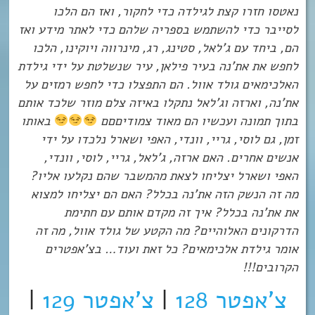
נאטסו חזרו קצת לגילדה כדי לחקור, ואז הם הלכו
לסייבר כדי להשתמש בספריה שלהם כדי לאתר מידע ואז
הם, ביחד עם ג’לאל, סטינג, רג, מינרווה ויוקינו, הלכו
לחפש את את’נה בעיר פילאן, עיר שנשלטת על ידי גילדת
האלכימאים גולד אוול. הם התפצלו כדי לחפש רמזים על
את’נה, וארזה וג’לאל נתקלו באיזה צלם מוזר שלכד אותם
בתוך תמונה ועכשיו הם מאוד צמודיםםם
באותו
זמן, גם לוסי, גריי, וונדי, האפי ושארל נלכדו על ידי
אנשים אחרים. האם ארזה, ג’לאל, גריי, לוסי, וונדי,
האפי ושארל יצליחו לצאת מהמשבר שהם נקלעו אליו?
מה זה הנשק הזה את’נה בכלל? האם הם יצליחו למצוא
את את’נה בכלל? איך זה מקדם אותם עם חתימת
הדרקונים האלוהיים? מה הקטע של גולד אוול, מה זה
אומר גילדת אלכימאים? כל זאת ועוד… בצ’אפטרים
הקרובים!!!
צ’אפטר 128
|
צ’אפטר 129
|