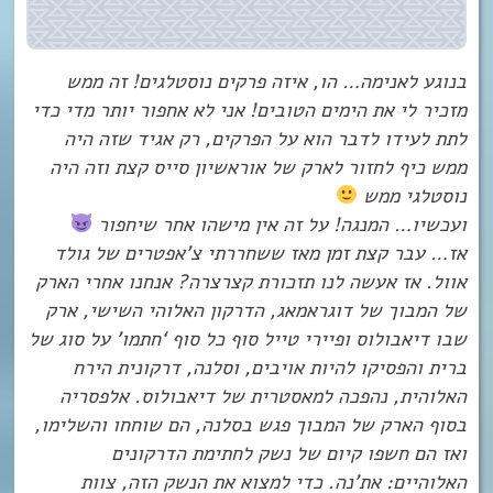
בנוגע לאנימה… הו, איזה פרקים נוסטלגים! זה ממש
מזכיר לי את הימים הטובים! אני לא אחפור יותר מדי כדי
לתת לעידו לדבר הוא על הפרקים, רק אגיד שזה היה
ממש כיף לחזור לארק של אוראשיון סייס קצת וזה היה
נוסטלגי ממש
ועכשיו… המנגה! על זה אין מישהו אחר שיחפור
אז… עבר קצת זמן מאז ששחררתי צ’אפטרים של גולד
אוול. אז אעשה לנו תזכורת קצרצרה? אנחנו אחרי הארק
של המבוך של דוגראמאג, הדרקון האלוהי השישי, ארק
שבו דיאבולוס ופיירי טייל סוף כל סוף ‘חתמו’ על סוג של
ברית והפסיקו להיות אויבים, וסלנה, דרקונית הירח
האלוהית, נהפכה למאסטרית של דיאבולוס. אלפסריה
בסוף הארק של המבוך פגש בסלנה, הם שוחחו והשלימו,
ואז הם חשפו קיום של נשק לחתימת הדרקונים
האלוהיים: את’נה. כדי למצוא את הנשק הזה, צוות