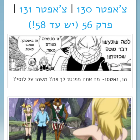
צ’אפטר 130
|
צ’אפטר 131
|
פרק 56 (יש עד 58!)
הו, נאטסו~ מה אתה מפנטז לך פה? משהו על לוסי?