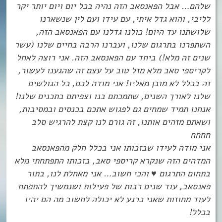
שלהם… אבל הפאנסאב הזה נהיה בכל יום ויום יותר יקר
לליבי, והוא גדל איתי, עם עידו ועם לין שנשארנו
שלושתנו עד היום! כולנו גדלנו עם הפאנסאב הזה,
השתפרנו בתרגום שלנו, ועברנו הרבה בחיים שלנו (עשר
שנים זה מלא!) ביחד עם הפאנסאב הזה. אני רוצה לאחל
לקריספי סאב מלא מזל טוב על עצם זה שהגענו לעשור,
זה בכלל לא מובן מאליו! אני מודה לכם, כל הגולשים
שלנו לאורך השנים, שתמכתם בנו וצפיתם בתכנים שלנו!
אנחנו תמיד שמחים גם לפגוש אתכם בכנסים ובמסיבות,
ושאתם מזהים אותנו, זה גורם לנו קצת להרגיש סלב
חחחח
אני מודה לעידו שבזכותו אני בכלל חלק מהפאנסאב
המדהים הזה שנקרא קריספי סאב, בזכותו התפתחתי מלא
בתחום התרגום ♥️ והכי חשוב… אני מאחלת לנו, בתור
פאנסאב, עוד שנים רבות של פעילות ושנמשיך להתפתח
לעוד מחוזות שאני כרגע לא יכולה לחשוב מה הם יהיו
בכלל!