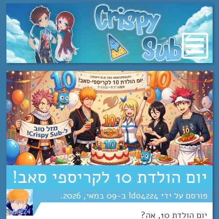
מעבר
לתוכן
יום הולדת 10 לקריספי סאב!
Ido4224
09
מאי
2026
יום הולדת 10, אה?