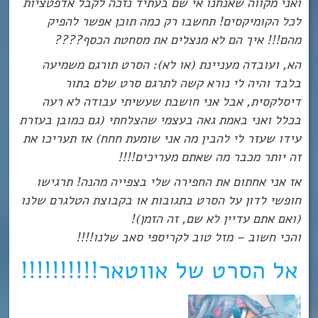
ואני מקווה שאנחנו אי שם בעתיד נזכה לקבל אדפטציות
לכל הקומיקסים! תחשבו רק כמה תוכן אפשר להפיק
מהם!!! איך הם לא מנצלים את מסחטת הכסף????
הא, ועובדה מעניינת (או לא): הסרט תורגם משמיעה
בלבד והיה לי נורא קשה לתרגם סרט שלם בתור
דיסלקסית, אבל אני חושבת שעשיתי עבודה לא רעה
בכלל ואני באמת גאה בעצמי שהצלחתי (גם כמובן בעזרת
עידו שעזר לי להבין מה אני שומעת חחח) אז תעריכו את
זה יותר מכבר מה שאתם מעריכים!!!!
אז אני אחתום את החפירה שלי בצפייה מהנה! תרגישו
חופשי לדון על הסרט בתגובות או בקבוצת הטלגרם שלנו
(ואם אתם עדיין לא שם, זה הזמן)!
והכי חשוב – מזל טוב לקריספי סאב שלנו!!!!
אל הסרט של אווטאר!!!!!!!!!!