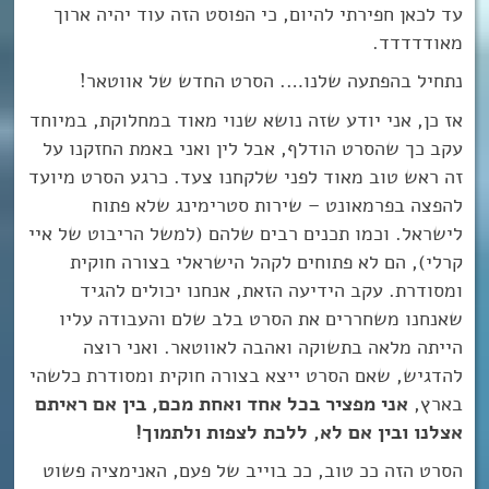
עד לכאן חפירתי להיום, כי הפוסט הזה עוד יהיה ארוך
מאודדדדד.
נתחיל בהפתעה שלנו…. הסרט החדש של אווטאר!
אז כן, אני יודע שזה נושא שנוי מאוד במחלוקת, במיוחד
עקב כך שהסרט הודלף, אבל לין ואני באמת החזקנו על
זה ראש טוב מאוד לפני שלקחנו צעד. כרגע הסרט מיועד
להפצה בפרמאונט – שירות סטרימינג שלא פתוח
לישראל. וכמו תכנים רבים שלהם (למשל הריבוט של איי
קרלי), הם לא פתוחים לקהל הישראלי בצורה חוקית
ומסודרת. עקב הידיעה הזאת, אנחנו יכולים להגיד
שאנחנו משחררים את הסרט בלב שלם והעבודה עליו
הייתה מלאה בתשוקה ואהבה לאווטאר. ואני רוצה
להדגיש, שאם הסרט ייצא בצורה חוקית ומסודרת כלשהי
בארץ,
אני מפציר בכל אחד ואחת מכם, בין אם ראיתם
אצלנו ובין אם לא, ללכת לצפות ולתמוך!
הסרט הזה ככ טוב, ככ בוייב של פעם, האנימציה פשוט