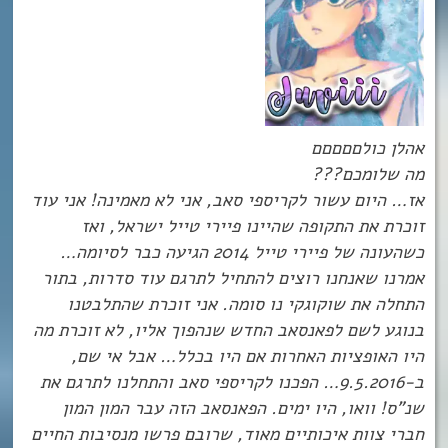
אהלן כולםםםםם
מה שלומכם???
אז… היום עשור לקריספי סאב, אני לא מאמינה! אני עוד
זוכרת את התקופה שהיינו פיירי טייל ישראל, ואז
כשהעונה של פיירי טייל 2014 הגיעה כבר לסיומה…
אמרנו שאנחנו רוצים להתחיל לתרגם עוד סדרות, בתור
התחלה את שוקוגקי נו סומה. אני זוכרת שהתלבטנו
בנוגע לשם לפאנסאב החדש שנהפוך אליו, לא זוכרת מה
היו האופציות האחרות אם היו בכלל… אבל אי שם,
ב-9.5.2016… הפכנו לקריספי סאב והתחלנו לתרגם את
שנ”ס! וואו, היו ימים. הפאנסאב הזה עבר המון המון
חברי צוות איכותיים מאוד, שרובם פרשו מנסיבות החיים