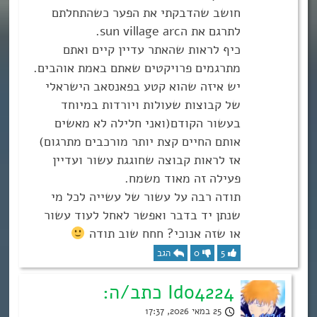
חושב שהדבקתי את הפער כשהתחלתם
לתרגם את הsun village arc.
כיף לראות שהאתר עדיין קיים ואתם
מתרגמים פרויקטים שאתם באמת אוהבים.
יש איזה שהוא קטע בפאנסאב הישראלי
של קבוצות שעולות ויורדות במיוחד
בעשור הקודם(ואני חלילה לא מאשים
אותם החיים קצת יותר מורכבים מתרגום)
אז לראות קבוצה שחוגגת עשור ועדיין
פעילה זה מאוד משמח.
תודה רבה על עשור של עשייה לכל מי
שנתן יד בדבר ואפשר לאחל לעוד עשור
או שזה אנוכי? חחח שוב תודה
5
0
הגב
Ido4224 כתב/ה:
25 במאי 2026, 17:37