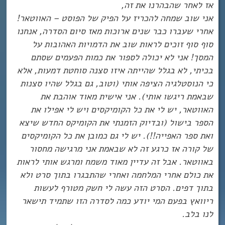
אז לאחר שהבהרנו את זה,
אני שוב שמחה להכריז על הפיק של הפוסט – האווטאר!
אחרי שעברו כבר שנים ארוכות מאז סיום הסדרה, אנחנו
סוף סוף זוכים לראות שוב את הדמויות האהובות על
המסך! אני לא יכולה לספור את כמות הפעמים שסתם
בכיתי, לא בגלל שהייתה איזו סצנה סוחטת דמעות, אלא
כי הנוסטלגיה הציפה אותי (וטוב, גם בגלל שהיו סצנות
שבאמת ריגשו אותי). אני אישית מאוד אוהבת את
האווטאר, יש לי את כל הקומיקסים ויש לי אפילו את
הספר בישול (ובדיוק הזמנתי את הקומיקס החדש שיצא
ואת ספר האפייה!!). יש לי גם כמובן את כל הקומיקסים
של קורה אז כרגע זה לא שבאמת אני מרגישה מחסור
באווטאר. אבל זה עדיין מאוד משמח ומרגש אותי לראות
את כולם אחרי המלחמה ואחרי שהתבגרו בתוך סרט ולא
בתוך דפים. הסרט הזה עשה לי חשק מטורף לעשות
ריוואץ בפעם המי יודע כמה לסדרה הזו שתמיד תישאר
לנו בלב.