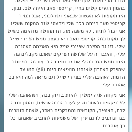
הדבר הכי חשוב שקריספי סאב היא בשבילי – מפלט.
בהמון רגעים קשים בחיי, קריספי סאב הייתה שם. נכון,
היו תקופות לא מעטות שבאתי ושהלכתי, אבל תמיד
קריספי סאב הייתה בלב שלי וידעתי שזה המקום שאליו
אני יכול לחזור, לא משנה מה. וזו תחושה מדהימה כשיש
לך מקום כזה. קריספי סאב היא בעצם ממש הפיירי טייל
שלי. וזו גם הסיבה שפיירי טייל היא האנימה האהובה
עליי, והעבודה על שלושת הפרקים שאתם מקבלים פה
היום ממש הזכירה לי את זה וחידדה לי את זה, במיוחד
שהפרק האחרון שאנחנו מוציאים היום (58) הוא על
הדמות האהובה עליי בפיירי טייל וגם מראה למה היא ככ
אהובה עליי.
אני מקווה שזה ימשיך להיות בדיוק ככה, ושהאהבה שלי
לפרויקטים ולאתר תגיע לעוד הרבה אנשים, והמון תודה
לכם, הצופים, הקוראים והמבקרים באתר, שאתם תומכים
בנו ונותנים לו גם ערך של משמעות לתחביב שאנחנו כל
כך אוהבים.