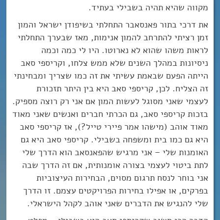
מקווה שהיא תהיה בשבילי בעתיד.
את דרכי בתור פאנסאבר התחלתי בשיפודן ישראל והמון
זמן רציתי להתרחב להמון אנימות, מאז שבערך התחלתי
לראות משהו שהוא לא נארוטו. היו לי כמה וכמה
ניסיונות במהלך השנים שלא ממש צלחו, וקריספי סאב
הייתה הפעם שבאמת עשיתי את זה כמו שצריך ומבחינתי
זה הצליח. לכן, קריספי סאב היא בין היתר תזכורת
לעצמי שאני מסוגל לעשות המון אם אני רק רוצה מספיק.
בזכות קריספי סאב, גם הכרתי חברים ואנשים שאני מאוד
מאוד אוהב (מישהו אמר פיירי טייל?), אז קריספי סאב
היא גם כמו בית ומשפחה בשבילי. קריספי סאב היא גם
האומנות שלי – אני מרגיש שהפאנסאב הוא הדרך שלי
לתת ביטוי לעצמי בצורה אומנותית, אם זה הדרך שבה
אני בוחר לנסח תרגום מסוים, הבחירות העיצוביות
בפרקים, או אפילו בחירות הפרויקטים עצמם. זו הדרך
שלי להנגיש את הדברים שאני אוהב לקהל הישראלי.