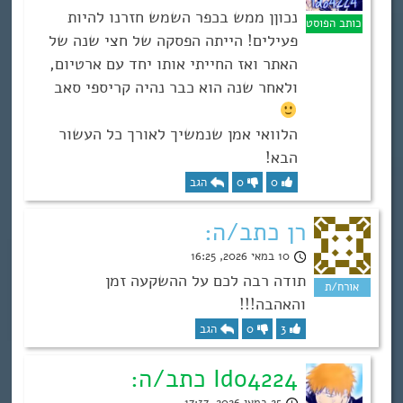
נכוןן ממש בכפר השמש חזרנו להיות
פעילים! הייתה הפסקה של חצי שנה של
האתר ואז החייתי אותו יחד עם ארטיום,
ולאחר שנה הוא כבר נהיה קריספי סאב
הלוואי אמן שנמשיך לאורך כל העשור
הבא!
0
0
הגב
רן כתב/ה:
10 במאי 2026, 16:25
תודה רבה לכם על ההשקעה זמן
והאהבה!!!
3
0
הגב
Ido4224 כתב/ה:
25 במאי 2026, 17:37