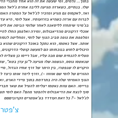
בתוך… גלמים, ומי שעשה את זה הוא אחד מחברי הדיאב
שלו. בנתיים, כשארזה מגיעה לליבה אחרת ג’לאל המול
ואז, לאקסוס גם מגיע ומזכיר לג’לאל על המטרה האמ
לברוח עם ארזה כשהיא בזרועותיו. אצל לוסי, היא ע
בג’מיני שיתחזו לליסאנה לאחר שלוסי הביסה את ליס
אוכלי דרקונים מהדיאבולוס, ומירה ואלפמן החלו ל
ומלפפת את גופה סביב הגוף של לוסי, ומחליטה לנסות
אותה. אצל נאטסו, הוא נתקל באוכל דרקונים שהוא בע
היכולים לחוש בנוכחותו הם למעשה קוטלי הדרקונים, 
מצליח להנחית שום מכה עליו, אבל רייסו כן מצליח לפ
שנאטסו גוסס, הנשמה שלו מגיעה ל”גן עדן בטא”, שז
היקרים לו שנפטרו, בין היתר של זרף אחיו הגדול, מיי
ההורים של לוסי שם אווווו ~), וזרף לימד אותו כיצ
הגוף האמיתי שלה היה בתרדמת בתוך פיירי הארט, וא
ברייסו. האם צוות נאטסו יצליחו להציל את שאר חברי פ
סוף לנצח את הדיאבולוס ולהפטר מהם? האם לוסי תצ
לג’לאל ~? כל זאת ועודדד בצ’אפטרים הקרוביםםם
צ’פטר 38