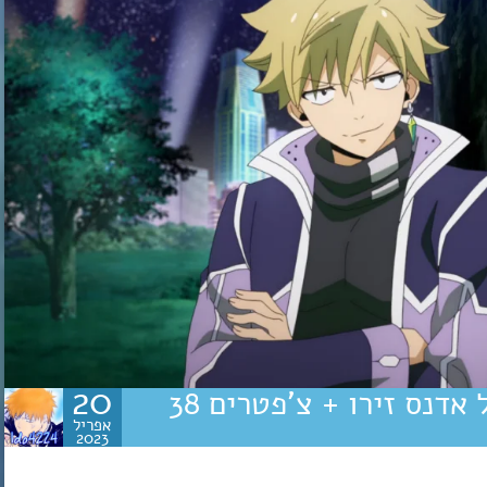
20
מתחילים את העונה השנייה של אדנס זירו + צ’פטרים 38
אפריל
2023