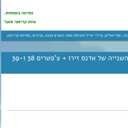
נתראה בשמחות,
צוות קריספי סאב!
גה
,
ספיישלים
,
פיירי טייל משימת מאה השנים מנגה
,
פרקים
,
פתיחת פרויקט
.
מתחילים את העונה השנייה של אדנס זירו + צ’פטרים 38 ו-39