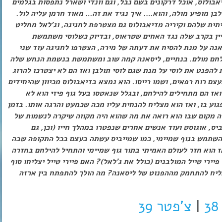
ולוס, אוכל דרקונים בשם נבל, וגם וונדי ושארל נתפסות בגלמים
בן מופיע מולה, והוא…. איך נגיד את זה… מאוד חרמן עליה לול.
יתית שלהם וקיריה מדיאבולוס גם מצטרפת לחגיגה, וג’לאל מחליט
דיין בקרב שלה נגד האחים שטראוס, ובדיוק כשלוסי משתמשת
אנה על מנת להסיח את דעתה של מירה, הצטרפו לחגיגה עוד שני
הילחם מולם. בנתיים, ליסאנה קמה שוב ומשתמשת בנשמת הנחש שלה
 להפנט את לוסי על מנת שגם לוסי תולבן ואז הם לא יצטרכו להרוג
צם רוח רפאים, ושמו רייסו. הוא נמצא בדיאבולוס מכיוון שהיחידים
ואז הם מתחילים להילחם, ובגלל שנאטסו בעל גוף פיזי הוא לא
גוע בו, ואז הוא מצליח להנחית עליו מכה שכמעט והרגה אותו. בזמן
ה מקום שבו הוא רואה את מה שהוא היה מקווה שיקרה לנשמות של
ביס, אוגוסט ועוד אנשים אחרים שנפטרו במהלך חייו (וכן, גם
ד להשתמש בגוף שמיימי, כמו שמייביס עשתה בעצם בכל התקופה שבה
ז הוא חזר לעולם האמיתי בתור גוף שמיימי והתחיל להילחם בחזרה
יירי טייל המולבנים (כולל את ג’לאל)? האם פיירי טייל יצליחו סוף
ליח להתחמק מההפנוט של ליסאנה? מה הולך להתפתח בין ארזה
|
צ’פטר 39