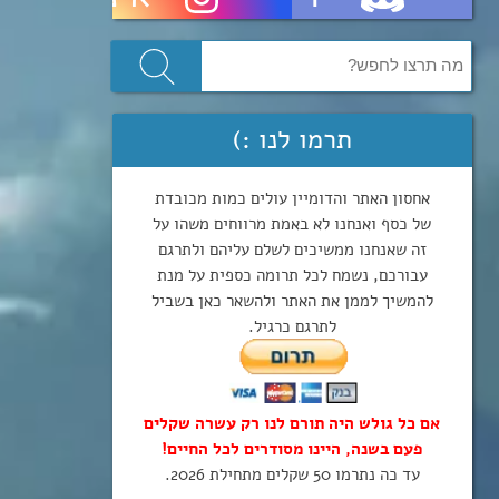
תרמו לנו :)
אחסון האתר והדומיין עולים כמות מכובדת
של כסף ואנחנו לא באמת מרווחים משהו על
זה שאנחנו ממשיכים לשלם עליהם ולתרגם
עבורכם, נשמח לכל תרומה כספית על מנת
להמשיך לממן את האתר ולהשאר כאן בשביל
לתרגם כרגיל.
אם כל גולש היה תורם לנו רק עשרה שקלים
פעם בשנה, היינו מסודרים לכל החיים!
עד כה נתרמו 50 שקלים מתחילת 2026.