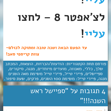
לצ’אפטר 8 – לחצו
עליי
!
עד הפעם הבאה ושנה טובה ומתוקה לכולם~
צוות קריספי סאב!
פורסם תחת הקטגוריות:
הודעות/הכרזות
,
הוצאות
,
המכתב
שלך
,
כללי
,
מאנווה
,
מועדים מיוחדים
,
מנגה
,
סיקורים
,
ספיישלים
,
פיירי טייל
,
פיירי טייל משימת מאה השנים
מנגה
,
פיירי טייל: משימת 100 השנים
,
פרקים
,
שעת סיפור
.
4 תגובות על “
ספיישל ראש
השנה!!!
”