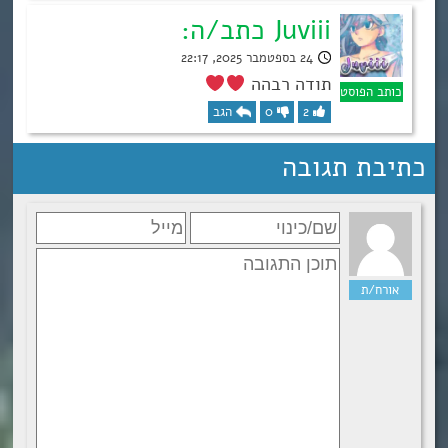
Juviii כתב/ה:
24 בספטמבר 2025, 22:17
תודה רבהה
2
0
הגב
כתיבת תגובה