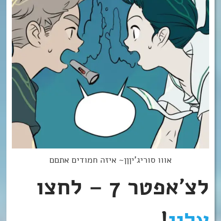
אווו סוריג’יןןן~ איזה חמודים אתםם
לצ’אפטר 7 – לחצו
עליי
!