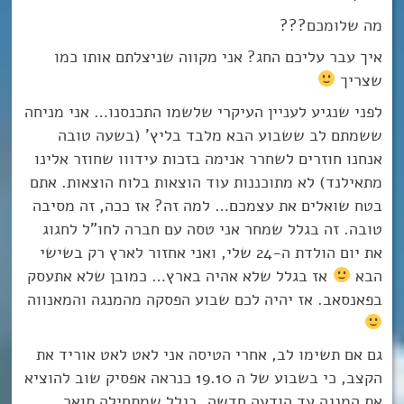
מה שלומכם???
איך עבר עליכם החג? אני מקווה שניצלתם אותו כמו
שצריך
לפני שנגיע לעניין העיקרי שלשמו התכנסנו… אני מניחה
ששמתם לב ששבוע הבא מלבד בליץ’ (בשעה טובה
אנחנו חוזרים לשחרר אנימה בזכות עידווו שחוזר אלינו
מתאילנד) לא מתוכננות עוד הוצאות בלוח הוצאות. אתם
בטח שואלים את עצמכם… למה זה? אז ככה, זה מסיבה
טובה. זה בגלל שמחר אני טסה עם חברה לחו”ל לחגוג
את יום הולדת ה-24 שלי, ואני אחזור לארץ רק בשישי
הבא
אז בגלל שלא אהיה בארץ… כמובן שלא אתעסק
בפאנסאב. אז יהיה לכם שבוע הפסקה מהמנגה והמאנווה
גם אם תשימו לב, אחרי הטיסה אני לאט לאט אוריד את
הקצב, כי בשבוע של ה 19.10 כנראה אפסיק שוב להוציא
את המנגה עד הודעה חדשה, בגלל שמתחילה תואר