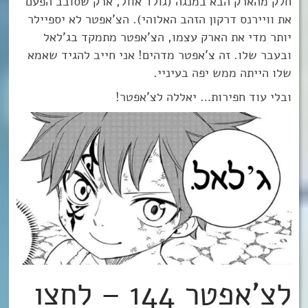
חלק מהארק הבא במנגה (גולד אוול, ארק שסובב הפעם
את וויירנס דרקון הזהב האלוהי). הצ’אפטר לא יספיילר
יותר מדי את הארק עצמו, הצ’אפטר מתמקד בג’לאל
ובעבר שלו. זה צ’אפטר מדהים! אני חייב להגיד שאמא
שלו הייתה ממש יפה בעיניי.
ובלי עוד חפירות… יאללה לצ’אפטר!
לצ’אפטר 144 – לחצו