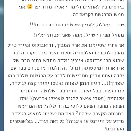
ביחסים בין לאומיים ולימודי אסיה מדור יפן
אני
ממש מתרגשת לקראת זה.
טוב… יאללה, לעניין שלשמו התכנסנו היום!!!
נתחיל מפיירי טייל, ממה שאני עבדתי עליו!
אז אחרי שסיימנו את ארק המבוך, ודיאבולוס ופיירי טייל
נהפכו לחברים ואלפסריה וסלנה השלימו… וקרה הדבר
שהוא הכי פרדוקס: איירין נולדה מחדש בתור הבת של
אדו ארזה ומיסטוגאן (נו ג’רזה תלמדו מהם, הם כבר עם
ילדה ואתם עדיין מתביישים לדבר על הרגשות שלכם כמו
שצריך!)… הגיע הזמן שצוות נאטסו יחזרו קצת לגילדה,
לנוח קצת. בכל זאת… חתמו כבר שלושה דרקונים
אלוהיים (ואולי אפשר להגיד שאפילו ארבעה)! איזו
הפתעה מחכה הפעם ללוסי בחדר שלה? מה הם יעשו
במנוחה הקצרה שלהם? האם הם יצליחו למצוא בגילדה
מידע על וויירנס או איגניה? כל זאת ועוד… בצ’אפטרים
הקרובים!