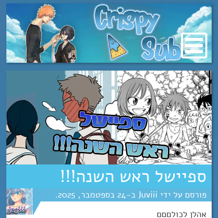
מעבר
לתוכן
ספיישל ראש השנה!!!
Juviii
24
ספטמבר
2025
אהלן לכולםםם