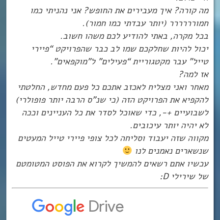
מה קורה? איך מעבירים את החופש? אני נהניתי כמו
חמורררררר (יותר עבדתי כמו חמור).
בכל מקרה, באתי להודיע לכם משהו חשוב.
יכול להיות שחלקכם שמו לב כבר שהפרויקט “פיירי
טייל” עבר מקטגוריית “פעילים” ל”מוקפאים”.
אז למה?
מאחר ואני מצליח לאכזב אתכם כל פעם מחדש, החלטתי
להקפיא את הפרויקט הזה (כי שנ”ס הרבה יותר פופולרי)
לשבועיים +-, כדי שאוכל לסדר את כל העניינים וככה
לא יהיה יותר עיכובים.
מקווה שזה יעבוד וסליחה לכל צופי פיירי טייל המעטים
שנשארים נאמנים לנו
עכשיו אתם רשאים להמשיך לקרוא את הפוסט המטומטם
של שירילי D: