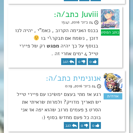
Juviii כתב/ה:
24 ביוני 2016, 15:41
בכנס האנימה הקרוב , כאמ”י , יהיה לנו
דוכן , נשמח אם תבקר\י בו
בנוסף על כך יהיה
מפגש
רק של פיירי
טייל 4 ימים אחרי זה .
0
0
הגב
אנונימית כתב/ה:
24 ביוני 2016, 0:19
רגע אז מתי בעצם ימשיכו עם פיירי טייל
יש תאריך מדויק? ולמרות שראיתי את
הסרט 3 פעמים מרוב שהוא יפה אז אני
בוכה כל פעם מחדש בסוף (:
0
0
הגב