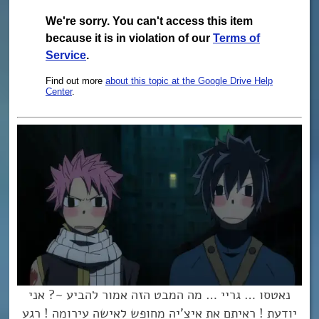
נאטסו … גריי … מה המבט הזה אמור להביע ~? אני
יודעת ! ראיתם את איצ’יה מחופש לאישה עירומה ! רגע