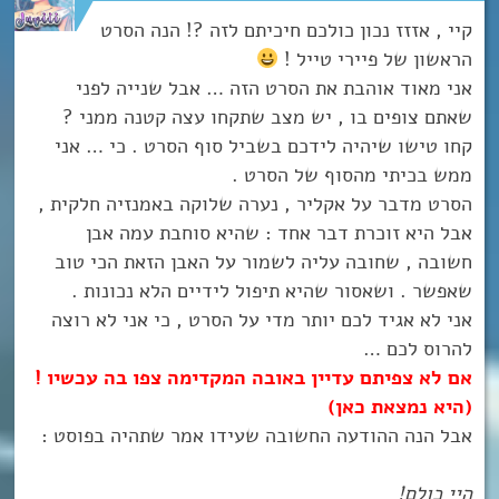
קיי , אזזז נכון כולכם חיכיתם לזה ?! הנה הסרט
הראשון של פיירי טייל !
אני מאוד אוהבת את הסרט הזה … אבל שנייה לפני
שאתם צופים בו , יש מצב שתקחו עצה קטנה ממני ?
קחו טישו שיהיה לידכם בשביל סוף הסרט . כי … אני
ממש בכיתי מהסוף של הסרט .
הסרט מדבר על אקליר , נערה שלוקה באמנזיה חלקית ,
אבל היא זוכרת דבר אחד : שהיא סוחבת עמה אבן
חשובה , שחובה עליה לשמור על האבן הזאת הכי טוב
שאפשר . ושאסור שהיא תיפול לידיים הלא נכונות .
אני לא אגיד לכם יותר מדי על הסרט , כי אני לא רוצה
להרוס לכם …
אם לא צפיתם עדיין באובה המקדימה צפו בה עכשיו !
(היא נמצאת
כאן
)
אבל הנה ההודעה החשובה שעידו אמר שתהיה בפוסט :
היי כולם!