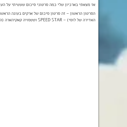
אז מצאתי בארכיון שלי כמה סרטוני סיכום שעשיתי על הע
הסרטון הראשון – זה סרטון סיכום של ארקים בעונה הראשו
האדירה של לוסי) – SPEED STAR וטטסויה קאקיהארה (המדבב האדיר של נאטסו) – Unmei no Inryouku