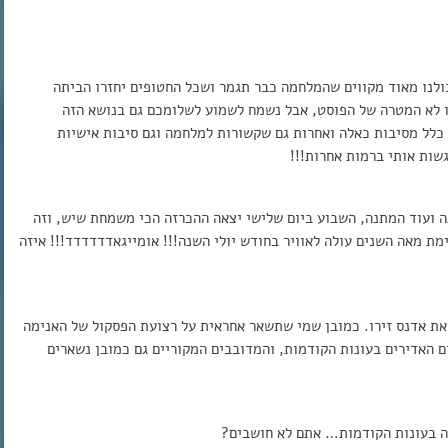
ולנו מאוד מקווים שהמלחמה כבר תגמר ושכל החטופים יחזרו הביתה
זו לא המטרה של הפוסט, אבל נשמח לשמוע לשלומכם גם בנושא הזה
כלל מסיבות כאלה ואחרות גם שקשורות למלחמה וגם סיבות אישיות
שות אותי ברמות אחרות!!!
 ועוד המתנה, השבוע ביום שלישי יצאה ההכרזה הכי משמחת שיש, וזה
מת מאה השנים עולה לאוויר בחודש יולי השנה!!! אומייגאדדדדדד!!! איזה
דיו J.c Stuff, הסטודיו שהפיק את אדנס זירו. כמובן שמי שתשאר אחראית על רצועת הפסקול של האנימה
ם האדירים בעונות הקודמות, והמדובבים המקוריים גם כמובן נשארים
ה בעונות הקודמות… אתם לא חושבים?