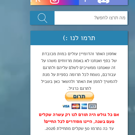
תרמו לנו :)
אחסון האתר והדומיין עולים כמות מכובדת
של כסף ואנחנו לא באמת מרווחים משהו על
זה שאנחנו ממשיכים לשלם עליהם ולתרגם
עבורכם, נשמח לכל תרומה כספית על מנת
להמשיך לממן את האתר ולהשאר כאן בשביל
לתרגם כרגיל.
אם כל גולש היה תורם לנו רק עשרה שקלים
פעם בשנה, היינו מסודרים לכל החיים!
עד כה נתרמו 50 שקלים מתחילת 2026.