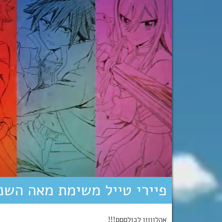
פיירי טייל משימת מאה השני
אהלןןןןן לכולםםם!!!