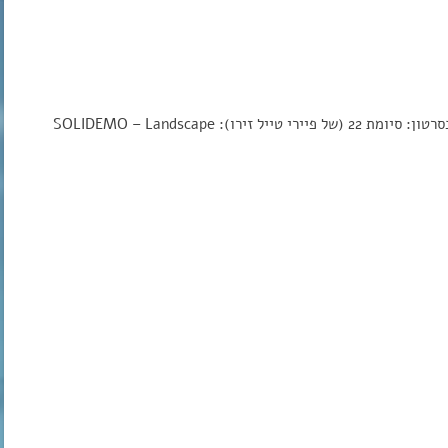
הסרטון השני – זה סרטון סיכום של העונה השנייה, השיר בסרטון: סיומת 22 (של פיירי טייל זירו): SOLIDEMO – Landscape