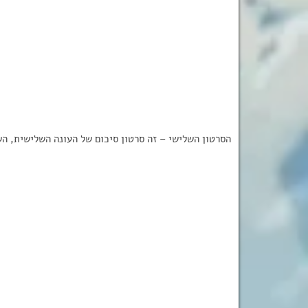
הסרטון השלישי – זה סרטון סיכום של העונה השלישית, השיר בסרטון: פתיח 26 של פיירי טי