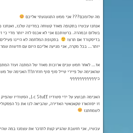
מה שלומכם??? אני ממש התגעגעתי אליכם
אנחנו עכשיו בתקופה מאוד קשוחה במדינה שלנו, ואנחנו כ
בשלום ובמהרה. ברשותכם אני לא אכנס לזה יותר מדי כי 
בדיסקורד אם תרצו
בתקופת המלחמה לא היינו פעילים 
יותר… בכל מקרה, אני מגיעה אליכם היום עם חדשות שמרג
אז… לאחר חמש שנים ארוכות מאוד של המתנה ועוד המתנה
שהאנימה של פיירי טייל סוף סוף חוזרת!!! האנימה של משי
כיףףףףףףףףףףף
האנימה תבוצע על ידי סטו
זו יסוהארו טקאנאשי האדירה, שהביאה לנו את כל הפסקולי
לשמחתנו
עכשיו, אני חושבת שהגיע קצת לתזכר את עצמנו במה שהי