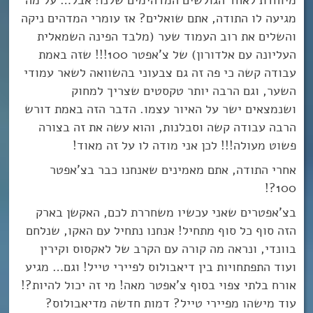
מגיעה לו התודה, אתם שואלים? אז עומרי המדהים ניקה
והשלים את רוב העמוד שער (מלבד הפינה השמאלית
העליונה עם אלדורון) של צ’אפטר 100!!! שזה באמת
עבודה קשה כי פה זה גם צבעוני בהשוואה לשאר עמודי
השער, וגם הרבה יותר טקסטים שצריך למחוק
ושנמצאים ישר על האיור עצמו. הדבר הזה באמת דורש
הרבה עבודה קשה וסבלנות, והוא עשה את זה בצורה
פשוט מעולה!!! לכן אני מודה לו על זה מאוד!
אחרי התודה, אתם מאמינים שאנחנו כבר בצ’אפטר
100?!
בצ’אפטרים שאני עכשיו משחררת לכם, האקשן בארק
הזה סוף כל סוף מתחיל! אנחנו נתחיל עם האקו, שנלחם
בוונדי, ונראה מה קורה עם הקרב של לאקסוס וקירין
ועוד התפתחויות בין דיאבולוס לפיירי טייל! וגם… מגיע
אורח בלתי צפוי בסוף צ’אפטר מאה! מי זה יכול להיות?!
עוד מישהו מפיירי טייל? דמות חדשה מדיאבולוס?