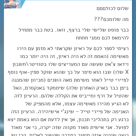
שלום לכולםםם
מה שלומכם???
כבר פוסט שלישי שלי ברצף, וואו. בטח כבר מתחיל
להימאס לכם ממני חחחח
רציתי לספר לכם על ראיון שקראתי לא מזמן עם הירו
מאשימה (האמת זה לא היה ראיון, זה היה יותר כמו
וידאו צ’אט שעשה עם המעריצים שלו בטוויטר\חשבון
X שלו) שבו הוא סיפר על כך שהוא שוקל ספין-אוף נוסף
לפיירי טייל לאחר משימת מאה השנים (מכיוון שהמנגה
ביפן כבר בארק האחרון שלה) שיתמקד באנקסרם, האל
שהטיל על זרף ומייביס את הקללה שלהם. הרעיון לזה
לא הגיע מהירו מאשימה עצמו, אלא מהמפיק של
האנימה של פיירי טייל – שינג’י אישיהירה. הרעיון הזה
כרגע רק בתהליכי תכנון, אך אין לדעת אם הוא באמת יצא
לפועל. אני אישית מאוד מקווה שזה יקרה, כי אני מאוד
רוצה שיהיה איזה סיפור בסדרה שקשור לאלים. הרי יש