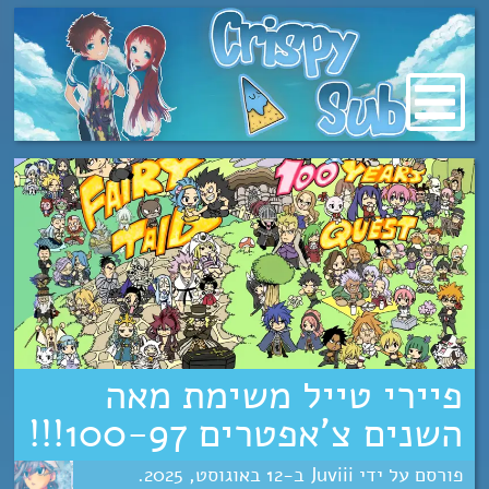
מעבר
לתוכן
פיירי טייל משימת מאה
השנים צ’אפטרים 100-97!!!
Juviii
12
אוגוסט
2025