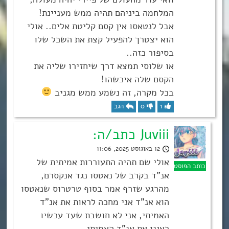
המלחמה ביניהם תהיה ממש מעניינת!
אבל לנטאסו אין קסם קליטת אלים.. אולי
הוא יצטרך להפעיל קצת את השכל שלו
בסיפור כזה..
או שלוסי תמצא דרך שיחזירו שליה את
הקסם שלה איכשהו!
בכל מקרה, זה נשמע ממש מגניב
1
0
הגב
Juviii כתב/ה:
12 באוגוסט 2025, 11:06
אולי שם תהיה התעוררות אמיתית של
אנ”ד בקרב של נאטסו נגד אנקסרם,
מהרגע שזרף אמר בסוף טרטרוס שנאטסו
הוא אנ”ד אני מחכה לראות את אנ”ד
האמיתי, אני לא חושבת שעד עכשיו
ראינו את אנ”ד האמיתי.