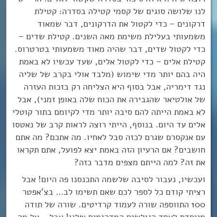
לנו שלושה סוגים של קסמי קטילה בסדרה: קטילת
דרקונים – כדי לקטול את הדרקונים, דבר שמאוד
משמעותי בעלילת משימת מאה השנים. קטילת שדים –
כדי לקטול שדים, דבר שהיה מאוד משמעותי בטרטרוס.
קטילת אלים – כדי לקטול אלים, שעד עכשיו לא באמת
היה בהם יותר מדי שימוש (מלבד אולי בקרב של שליה
נגד דימריה, אבל בסוף היא הצליחה רק בזכות העזרה
של אולטיאר שהגבירה את הכוח שלה באופן זמני), אבל
לא באמת הייתה להם סיבה יותר מדי לקיומם בתור קוטלי
אלים עד היום. בנוסף, הייתי רוצה לראות קרב של נאטסו
עם אנקסרם שגרם לכזה סבל לאחיו. מה אתכם? מה אתם
חושבים? אם הרעיון הזה באמת יצא לפועל, אתם תקראו
את זה? למה הייתם מצפים מדבר כזה?
ועכשיו, נעבור לסיבה שלשמה התכנסנו פה היום! אבל
רציתי קודם כל לספר לכם שאם תשימו לב… בצ’אפטר
100 התווספה שורה לעמוד קרדיטים. שורה של תודה
מיוחדת לאחד הגולשים המדהימים שלנו! אבל… על מה