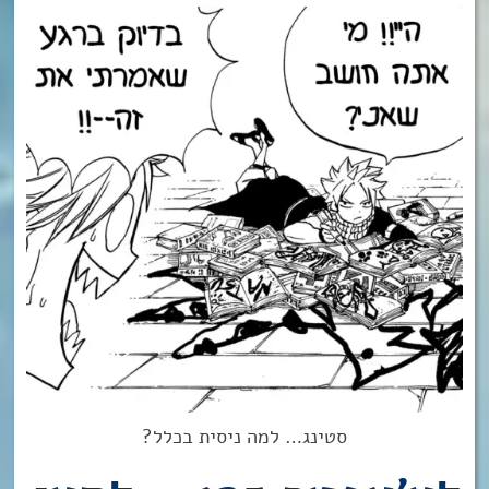
סטינג… למה ניסית בכלל?