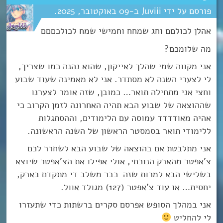
Juviii
09
אוקטובר
2025
אהלן לכולםם וחג שמחח וחמישי שמח לכולכםםם
מה שלומכם?
אני מקווה שמי שהלך לאייקון, שהוא נהנה כמו שצריך,
לי לצערי השנה לא מסתדר. אני לא מאמינה שעוד שבוע
וחצי אני מתחילה תואר… כמובן, שזה אומר לצערנו
שההוצאה של שבוע הבא תהיה האחרונה לזמן הקרוב כי
אהיה מאודדדד עמוסה עם הלימודים, וההסתגלות
ללימודי תואר בסמסטר הראשון של השנה הראשונה.
אני מתלבטת אם בהוצאה של שבוע הבא לשחרר לכם
צ’אפטר מהארק הנוכחי, אולי אפילו את הצ’אפטר שיוצא
בשלישי הבא למרות שזה כבר משלב די מתקדם בארק,
יחסית… או עוד צ’אפטר (127) מגולד אוול.
אני במהלך הסופש אפרסם סקרים ברשתות כדי שתעזרו
לי להחליט