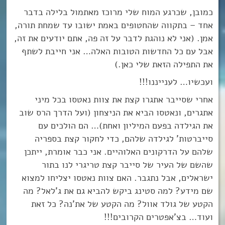
כמובן, שכרגע המוח שלי מרוכז מאתמול בלילה בדבר
אחד – בתקווה שהחטופים באמת ישובו עד שמחת תורה,
אמן. (אני לא נוהגת לדבר על זה פה, אתם יודעים את זה,
אבל עם כל החדשות הטובות האלה… אני חייבת לשתף
את התפילה הזאת שלי כאן.)
ועכשיו… לענייננו!!!
אחרי שסייבר אתגרו קצת את צוות נאטסו בכל מיני
אתגרים, ונאטסו הביא את הניצחון (ועל הדרך הרס שוב
את הגילדה בפעם המיליון ואחת)… הם הולכים עם
סייברטות’ לגילדה שלהם, כדי לחקור קצת בספריה
שלהם על הדרקונים האלוהיים. אני כבר אומרת, ייתכן
שהשם של העיר של סייבר קצת טריגרי לנו בתור
ישראלים, אבל נתגבר. האם צוות נאטסו יצליחו למצוא
שם מידע? למה סטינג ביקש להביא גם את ג’לאל? מה
הקטע של גולד אוול? מה הקטע של את’נה? כל זאת
ועוד… בצ’אפטרים הקרובים!!!