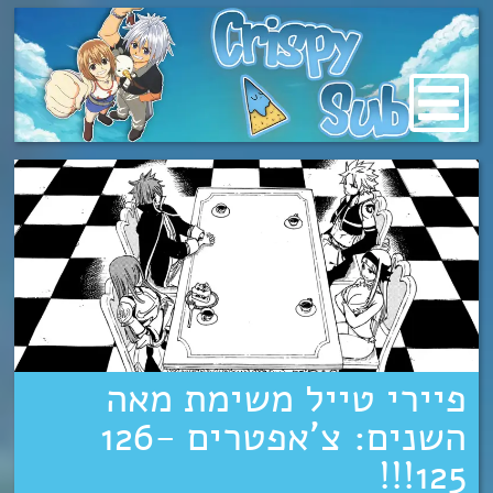
מעבר
לתוכן
פיירי טייל משימת מאה
השנים: צ’אפטרים 126-
125!!!