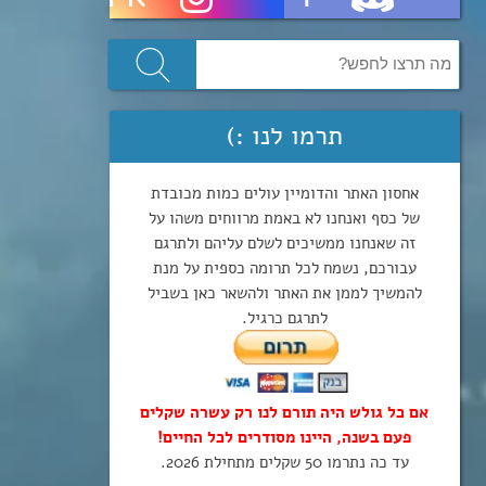
תרמו לנו :)
אחסון האתר והדומיין עולים כמות מכובדת
של כסף ואנחנו לא באמת מרווחים משהו על
זה שאנחנו ממשיכים לשלם עליהם ולתרגם
עבורכם, נשמח לכל תרומה כספית על מנת
להמשיך לממן את האתר ולהשאר כאן בשביל
לתרגם כרגיל.
אם כל גולש היה תורם לנו רק עשרה שקלים
פעם בשנה, היינו מסודרים לכל החיים!
עד כה נתרמו 50 שקלים מתחילת 2026.