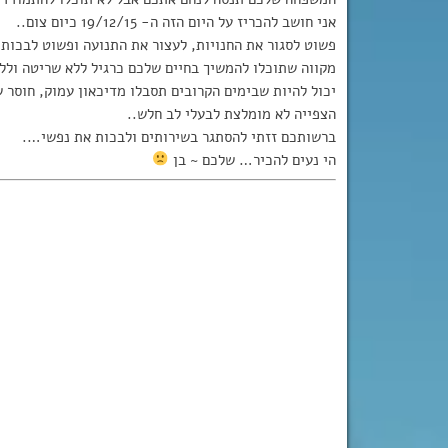
אני חושב להכריז על היום הזה ה- 19/12/15 כיום צום..
פשוט לסגור את החנויות, לעצור את התנועה ופשוט לבכות כ
מקווה שתוכלו להמשיך בחיים שלכם כרגיל ללא שריטה וללא
יכול להיות שבימים הקרובים תסבלו מדיכאון עמוק, חוסר ש
הצפייה לא מומלצת לבעלי לב חלש..
ברשותכם זזתי להסתגר בשירותים ולבכות את נפשי….
הי נעים להכיר… שלכם ~ בן