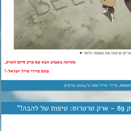
רים שיפפו את נאטסו ולוסי ♥
נתראה בשבוע הבא עם פרק סיום הארק,
צוות פיירי טייל ישראל~!
וצאות
,
פיירי טייל עונה 2‏/‎2014
,
פרקים
.
”