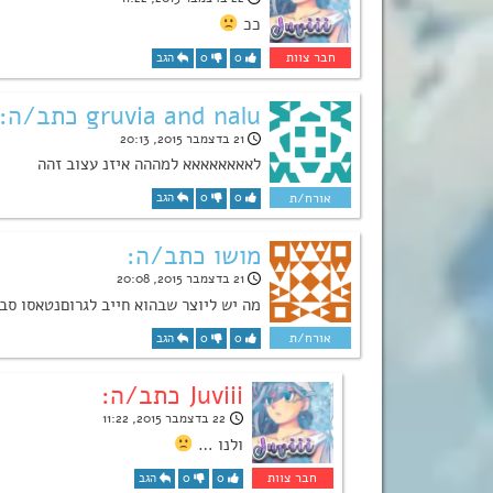
ככ
0
0
הגב
gruvia and nalu כתב/ה:
21 בדצמבר 2015, 20:13
לאאאאאאאא למההה איזנ עצוב זהה
0
0
הגב
מושו כתב/ה:
21 בדצמבר 2015, 20:08
מה יש ליוצר שבהוא חייב לגרוםנטאסו סבל
0
0
הגב
Juviii כתב/ה:
22 בדצמבר 2015, 11:22
ולנו …
0
0
הגב