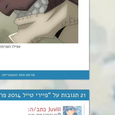
אפילו האנימטו
פורסם תחת הקטגוריות:
ה
21 תגובות על “
פיירי טייל 2014 פרק 89 – ארק טרטרוס: טיפות של להבה!
Juviii כתב/ה:
22 בדצמבר 2015, 11:22