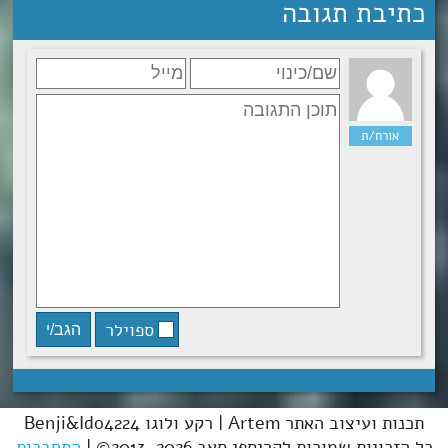
כתיבת תגובה
ספוילר
תכנות ועיצוב האתר Artem | רקע ולוגו Benji&Ido4224
כל הזכויות שמורות לקריספי סאב 2013-2026© |
התחברות