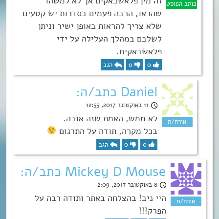
זה מין פלאשבאקים אך לא למשהו
שהראו, הרבה פעמים בסדרות יש קטעים
שלא צריך להראות באופן ישיר וניתן
לשלבם במהלך העלילה על ידי
פלאשבאקים.
0
0
הגב
Daniel כתב/ה:
11 באוקטובר 2017, 12:55
לא ממש, האמת שזה אובה.
בכל מקרה, תודה על התרגום
0
0
הגב
Mickey D Mouse כתב/ה:
8 באוקטובר 2017, 2:09
היי ניב! בהצלחה באתר ותודה רבה על
הפרק!!!