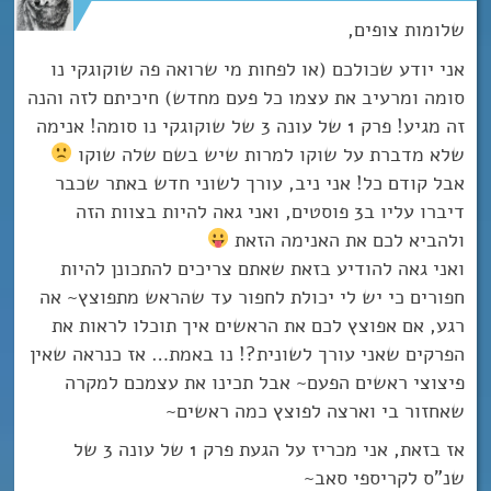
שלומות צופים,
אני יודע שכולכם (או לפחות מי שרואה פה שוקוגקי נו
סומה ומרעיב את עצמו כל פעם מחדש) חיכיתם לזה והנה
זה מגיע! פרק 1 של עונה 3 של שוקוגקי נו סומה! אנימה
שלא מדברת על שוקו למרות שיש בשם שלה שוקו
אבל קודם כל! אני ניב, עורך לשוני חדש באתר שכבר
דיברו עליו ב3 פוסטים, ואני גאה להיות בצוות הזה
ולהביא לכם את האנימה הזאת
ואני גאה להודיע בזאת שאתם צריכים להתכונן להיות
חפורים כי יש לי יכולת לחפור עד שהראש מתפוצץ~ אה
רגע, אם אפוצץ לכם את הראשים איך תוכלו לראות את
הפרקים שאני עורך לשונית?! נו באמת… אז כנראה שאין
פיצוצי ראשים הפעם~ אבל תכינו את עצמכם למקרה
שאחזור בי וארצה לפוצץ כמה ראשים~
אז בזאת, אני מכריז על הגעת פרק 1 של עונה 3 של
שנ”ס לקריספי סאב~