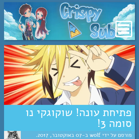
מעבר
לתוכן
פתיחת עונה! שוקוגקי נו
סומה 3!
wolf
07
אוקטובר
2017