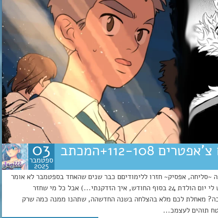
03
פיירי טייל משימת מאה השנים צ’אפטרים 112-108+המכתב
ספטמבר
2025
פה ~סליחה, אפסיק~ חזרו ללימודיםם כבר שנים שהאחד בספטמבר לא אומר
עבורי כלום יותר, מלבד התחלת חודש היום הולדת שלי (יש לי יום הולדת 24 בסוף החודש, איך הזדקנתי...) אבל כל מי שחזר
ד כה? מאחלת לכם מלא בהצלחה בשנה החדשהה, שתהנו ממנה כמה שרק
טח תוהים לעצמכ...