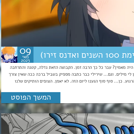
09
מאי
2023
ם! מי היה מאמין? עבר כל כך הרבה זמן. הקבוצה הזאת גדלה, קטנה והתרחבה
 לי מילים. וגם... שירילי כבר כתבה מספיק בשביל ברכה ככה שאין צורך
 מהמחר הרגוע. כן... סוף סוף הגענו ליום הזה. לא יאמן. הצופים הותיקים שלנו
המשך הפוסט