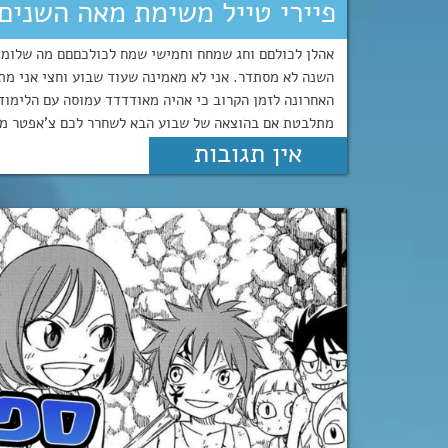
פיירי טייל משימת מאה השנים: צ’אפטר
אהלן לכולםם וחג שמחח וחמישי שמח לכולכםםם מה שלומכם
השנה לא מסתדר. אני לא מאמינה שעוד שבוע וחצי אני מת
האחרונה לזמן הקרוב כי אהיה מאודדדד עמוסה עם הלימוד
מתלבטת אם בהוצאה של שבוע הבא לשחרר לכם צ'אפטר מהאר
אין תגובות