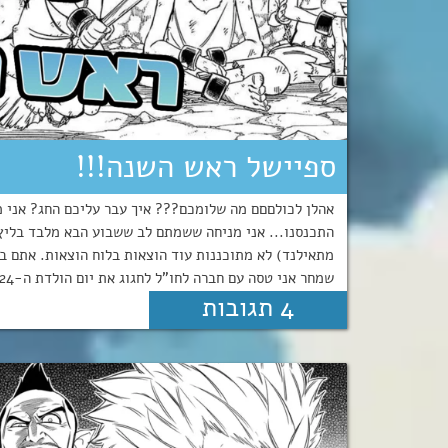
ספיישל ראש השנה!!!
אהלן לכולםםם מה שלומכם??? איך עבר עליכם החג? אני מק
התכנסנו... אני מניחה ששמתם לב ששבוע הבא מלבד בליץ' 
מתאילנד) לא מתוכננות עוד הוצאות בלוח הוצאות. אתם בט
שמחר אני טסה עם חברה לחו"ל לחגוג את יום הולדת ה-24 שלי, ואני אחזור לארץ ר...
4 תגובות