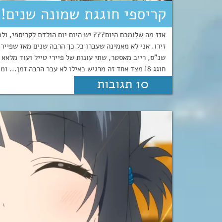
קריספי חוגגת שמונה שנים!!
אזז מה שלומכם היום??? יש היום יום הולדת לקריספי, ול
זירו. אני לא מאמינה שעברו כל כך הרבה שנים מאז שפיירי
שנ"ס, רייב מאסטר, שתי עונות של פיירי טייל ועוד מלאא 
חוגג 8! מצד אחד זה מרגיש כאילו לא עבר הרבה זמן... ומ...
10 תגובות