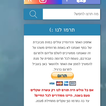
תרמו לנו :)
אחסון האתר והדומיין עולים כמות מכובדת
של כסף ואנחנו לא באמת מרווחים משהו על
זה שאנחנו ממשיכים לשלם עליהם ולתרגם
עבורכם, נשמח לכל תרומה כספית על מנת
להמשיך לממן את האתר ולהשאר כאן בשביל
לתרגם כרגיל.
אם כל גולש היה תורם לנו רק עשרה שקלים
פעם בשנה, היינו מסודרים לכל החיים!
עד כה נתרמו 50 שקלים מתחילת 2026.