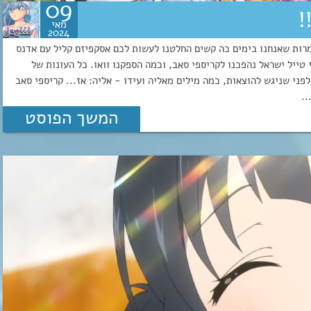
09
!
מאי
2024
מרות שאנחנו בימים כה קשים החלטנו לעשות לכם אסקפיזם קליל עם אדנס
 טייל ישראל נהפכנו לקריספי סאב, וכמה הספקנו וואו. כל העונות של
לפני שניגש להוצאות, כמה מילים מאליה ועידו - אליה: אז... קריספי סאב
המשך הפוסט