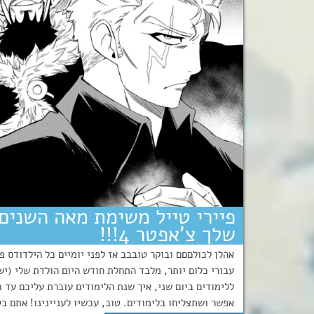
שלך צ’אפטר 4!!!
אהלן לכולםםם ובוקר טובבב אז לפני יומיים כל הילדודס 
ללימודים ביום שני, איך שנת הלימודים עוברת עליכם ע
אפשר ושתצליחו בלימודים. טוב, עכשיו לעניינינו! אתם ב