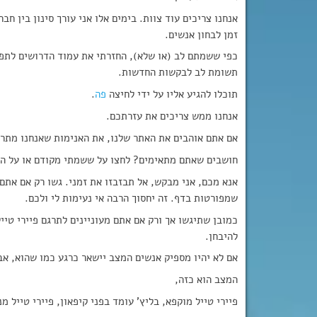
אנחנו צריכים עוד צוות. בימים אלו אני עורך סינון בין ח
זמן לבחון אנשים.
כפי ששמתם לב (או שלא), החזרתי את עמוד הדרושים לתפרי
תשומת לב לבקשות החדשות.
תוכלו להגיע אליו על ידי לחיצה
פה
.
אנחנו ממש צריכים את עזרתכם.
אם אתם אוהבים את האתר שלנו, את האנימות שאנחנו מתרגמי
חושבים שאתם מתאימים? לחצו על ששמתי מקודם או על הד
אנא מכם, אני מבקש, אל תבזבזו את זמני. גשו רק אם את
שמפורטות בדף. זה יחסוך הרבה אי נעימות לי ולכם.
כמובן שתיגשו אך ורק אם אתם מעוניינים לתרגם פיירי טיי
להיבחן.
אם לא יהיו מספיק אנשים המצב יישאר כרגע כמו שהוא, א
המצב הוא כזה,
פיירי טייל מוקפא, בליץ’ עומד בפני קיפאון, פיירי טייל מ