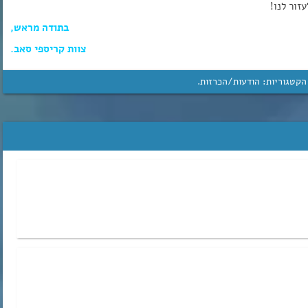
זור לנו!
בתודה מראש,
צוות קריספי סאב.
הקטגוריות:
הודעות/הכרזות
.