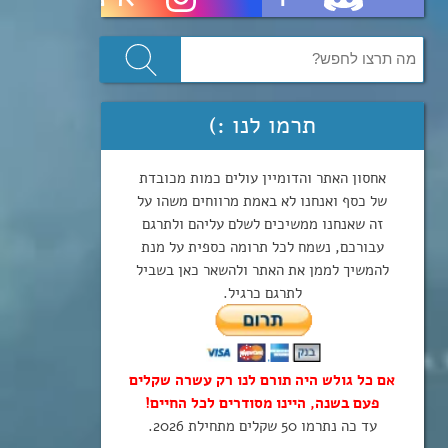
תרמו לנו :)
אחסון האתר והדומיין עולים כמות מכובדת
של כסף ואנחנו לא באמת מרווחים משהו על
זה שאנחנו ממשיכים לשלם עליהם ולתרגם
עבורכם, נשמח לכל תרומה כספית על מנת
להמשיך לממן את האתר ולהשאר כאן בשביל
לתרגם כרגיל.
אם כל גולש היה תורם לנו רק עשרה שקלים
פעם בשנה, היינו מסודרים לכל החיים!
עד כה נתרמו 50 שקלים מתחילת 2026.