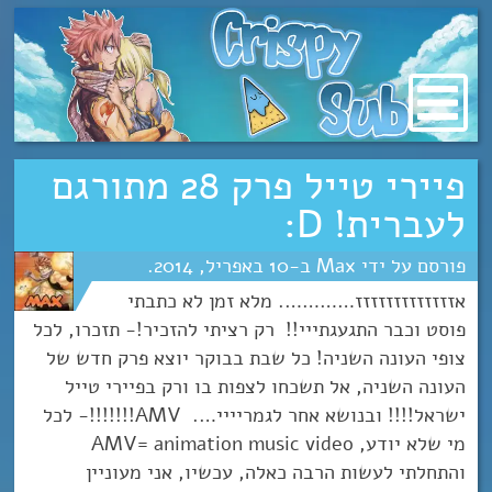
מעבר
לתוכן
פיירי טייל פרק 28 מתורגם
לעברית! D:
Max
10
אפריל
2014
אזזזזזזזזזזזזז…………. מלא זמן לא כתבתי
פוסט וכבר התגעגתייי!! רק רציתי להזכיר!- תזכרו, לכל
צופי העונה השניה! כל שבת בבוקר יוצא פרק חדש של
העונה השניה, אל תשכחו לצפות בו ורק בפיירי טייל
ישראל!!!! ובנושא אחר לגמריייי…. AMV!!!!!!!- לכל
מי שלא יודע, AMV= animation music video
והתחלתי לעשות הרבה כאלה, עכשיו, אני מעוניין