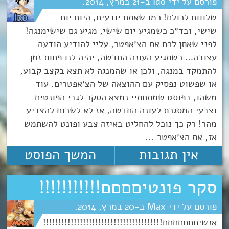
Ido
21
מרץ
2014
שלווום לכולם! כמו שאתם יודעים, היום יום
שישי, ובד״כ כשמגיע יום שישי, מגיע גם שישימנגה!
לפני שאתן לכם את הצ׳אפטר, עליי להודיע הודעה
עצובה… כשתגיע העונה החדשה, יהיה לנו פחות זמן
להתמקד במנגה, ולכן או שהמנגה לא תצא בקצב קבוע,
או שפשוט נפסיק עם ההוצאה של הצ׳אפטרים. עוד
משהו, בפוסט שמתחתיי נמצא הסקר לגבי הפונטים
וצבעי המסגרת לעונה החדשה, אז לא לשכוח להצביע
מהר! רק כך נוכל להחליט באיזה צבע ופונט להשתמש
אז, את הצ׳אפטר ...
אין תגובות
המשך הפוסט
סקר פונטיםםםם!!!!!!!!!!!
Max
20
מרץ
2014
אנשיםםםםםםם!!!!!!!!!!!!!!!!!!!!!!!!!!!!!!!!!!!!!!!