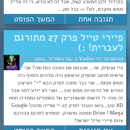
בקידוד ולכן התעכב קצת, אבל זה לא נורא, כי זה עדיין
ממש מוקדם, לא? >< בכל מק...
תגובה אחת
המשך הפוסט
פיירי טייל פרק 27 מתורגם
לעברית! :)
Vadim
04
אפריל
2014
היי אנשים, אז… אהבתם את העונה החדשה? אני
אישית חושב שהפרק הראשון היה מדהים והסוף היה
ממש מותח… אני כבר מחכה לפרק הבא *^* העיצוב
החדש של הדמויות ממש טוב… ואני לא יודע למה אבל
זה מוזר לי לראות שהאוזניים של החתולים התחדדו חחח
XD טוב, בואו נעבור לפרק 27 ^^ צפייה מהנה! Google
Drive | Mega תמונה מהפרק: שמחים לתרגם עבורכם
צוות פיירי טייל ישראל!