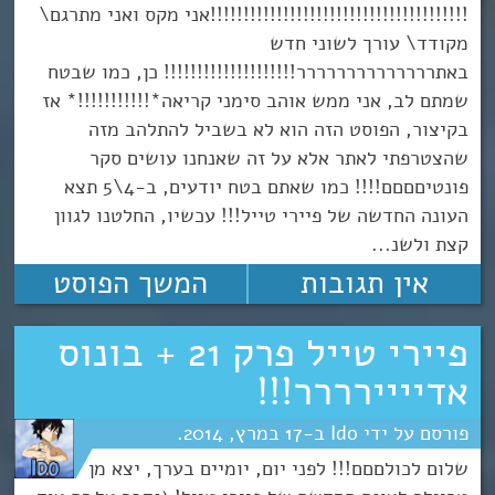
!!!!!!!!!!!!!!!!!!!!!!!!!!!!!!!!!!!!!!!אני מקס ואני מתרגם\
מקודד\ עורך לשוני חדש
באתרררררררררררררר!!!!!!!!!!!!!!!!!!!! כן, כמו שבטח
שמתם לב, אני ממש אוהב סימני קריאה*!!!!!!!!!!!* אז
בקיצור, הפוסט הזה הוא לא בשביל להתלהב מזה
שהצטרפתי לאתר אלא על זה שאנחנו עושים סקר
פונטיםםםם!!!! כמו שאתם בטח יודעים, ב-4\5 תצא
העונה החדשה של פיירי טייל!!! עכשיו, החלטנו לגוון
קצת ולשנ...
אין תגובות
המשך הפוסט
פיירי טייל פרק 21 + בונוס
אדיייירררר!!!
Ido
17
מרץ
2014
שלום לכולםםם!!! לפני יום, יומיים בערך, יצא מן