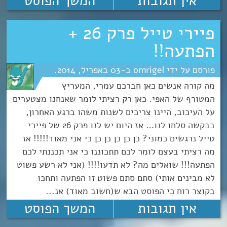
אין תגובות
המשך הפוסט
פיירי טייל פרק 26 +
הפתעה!!
omrigel
03
אפריל
2014
מה קורה אנשים כאן חברכם עמרי, המעריץ
המטורף של האפי. כאן רק רציתי לומר שאנחנו מצטערים
על העיכוב, היינו צריכים לשנות משהו ברגע האחרון,
בבקשה סלחו לנו… אז היום יש לנו פרק 26 של פיירי
טייל נרגשים כמוני? כן כן כן כן כן כי אני מאוד!!!!! אז
מה רציתי בעצם לומר לכם תתכוננו כי אני תכננתי לכם
הפתעה!!! שואלים מה? לא תדעו!!!! (אני לא רשע פשוט
לא מבינים אותי) סתם סתם פשוט זו הפתעה ותחכו
בקוצר רוח כי הפוסט הבא ש(חשוב מאוד) אנ...
אין תגובות
המשך הפוסט