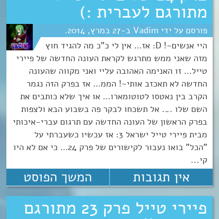
מתורגם לעברית :)
Vadim
27
מרץ
2014
היי אנשים~! D: אז… אין לי כ"כ מה להגיד חוץ
מזה שאני ממש מתרגש לקראת העונה החדשה של פיירי
טייל… זו האנימה האהובה עליי ואני מקווה שהעונה
החדשה לא תאכזב אותי~! הממ… אז בפרק הזה נגמר
הקרב בין נאטסו לטוטומארו… או איך שלא כותבים את
השם שלו ._. אל תשכחו לבקר פה בשבוע הבא ולצפות
בפרק הראשון של העונה החדשה עם תרגום עברי-איכותי
מבית פיירי טייל ישראל 3: אז עכשיו כשעברתי על
"הכל" בואו נעבור לקישורים של פרק 24… כי אם לא היו
קי...
אין תגובות
המשך הפוסט
פיירי טייל פרק 23 מתורגם