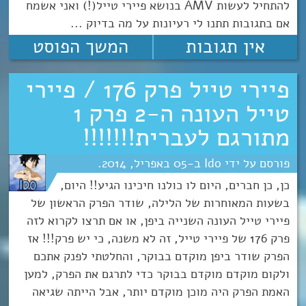
להתחיל לעשות AMV בנושא פיירי טייל(!) ואני אשמח
אם בתגובות תתנו לי רעיונות על מה בדיוק ...
אין תגובות
המשך הפוסט
פיירי טייל פרק 176 / פיירי
טייל העונה ה-2 פרק 1
מתורגם לעברית!!!!!!!
Ido
05
אפריל
2014
כן, כן חברים, היום לו כולנו חיכינו הגיע!! היום,
בשעות המאוחרות של הלילה, שודר הפרק הראשון של
פיירי טייל העונה השנייה ביפן, או אם תרצו לקרוא לזה
פרק 176 של פיירי טייל, זה לא משנה, כי יש פרק!!! אז
הפרק שודר ביפן מוקדם בבוקר, והחלטתי לפנק אתכם
ולקום מוקדם מוקדם בבוקר כדי לתרגם את הפרק, למען
האמת הפרק היה מוכן מוקדם יותר, אבל הייתה שגיאה