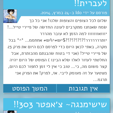
לעברית!!
Ido
24
מרץ
2014
שלום לכל הצופים והצופות שלנו! אני כל כך
שמח שאנחנו מתקרבים לעונה החדשה של פיירי טייל…!
יווואווווווו למה הזמן לא עובר מהררר
יותררררררר!?!?!?!?!?$^₪#^%₪# אחחממ… *^* בכל
מקרה, באתי לכאן היום כדי לפרסם לכם היום את פרק 23
של פיירי טייל! (אני די בטוח שהבנתם מהכותרת, אבל
החלטתי לעזור לאלו שלא הבינו ) הפוסט של היום יהיה
קצר משום מה, כי… טוב כי אין לי זמן לחפור לכם היום,
מצטער על זה מעומק ליבי. אז, לפרק! את הפרק אני
תרגמ...
אין תגובות
המשך הפוסט
שישימנגה~ צ׳אפטר 303!!