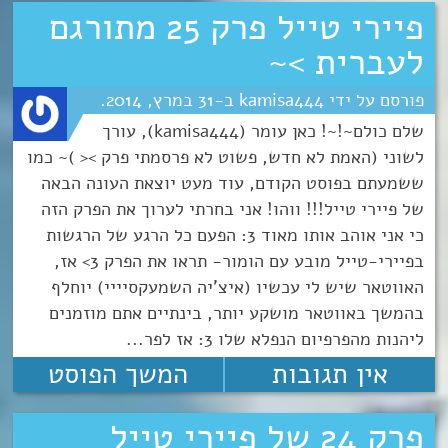
פיירי טייל פרק 25 מתורגם
לעברית >~
kamisa444
31
מרץ
2014
שלם כולם~!~! כאן עומר (kamisa444), עורך
לשוני (האמת לא חדש, פשוט לא פרסמתי פרק >< )~ כמו
ששמעתם בפוסט הקודם, עוד מעט יוצאת העונה הבאה
של פיירי טייל!!! ווהו! אני בחרתי לערוך את הפרק הזה
כי אני אוהב אותו מאוד 3: הפעם כל הרגע של הרגשות
בפיירי-טייל מובע עם הומור- תראו את הפרק 3> אז,
האווטאר שיש לי עכשיו (איצ'יה השמעקסיייי) יוחלף
בהמשך באווטאר מושקע יותר, בינתיים אתם מוזמנים
ליהנות מהפרפיום הנפלא שלו 3: אז לפר...
אין תגובות
המשך הפוסט
פרק 24 של פיירי טייל